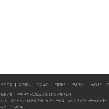
网站首页
关于毅弘
产品展示
VIP服务
开发平台
技术服务
I
版权所有 ©  2019-2023
武汉毅弘智能控制技术有限公司
地址：
武汉东湖新技术开发区光谷三路777号自贸生物创新港B区生物医药研发楼南塔S
电话：
027-87647161