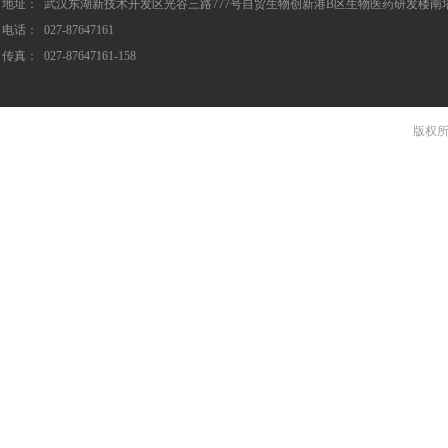
地址：
武汉东湖新技术开发区光谷三路777号自贸生物创新港B区生物医药研发楼南塔S
电话：
027-87647161
传真：
027-87647161-158
版权所